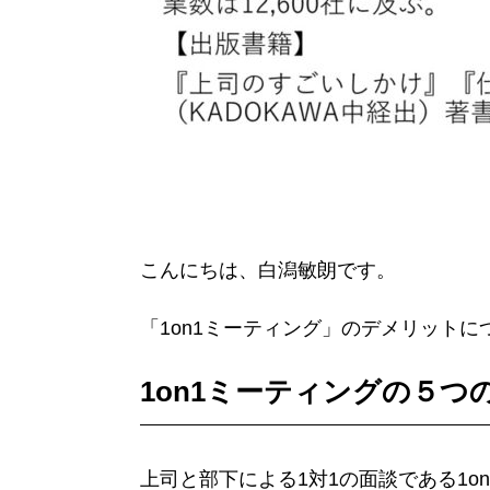
こんにちは、白潟敏朗です。
「1on1ミーティング」のデメリット
1on1
ミーティングの５つ
上司と部下による1対1の面談である1